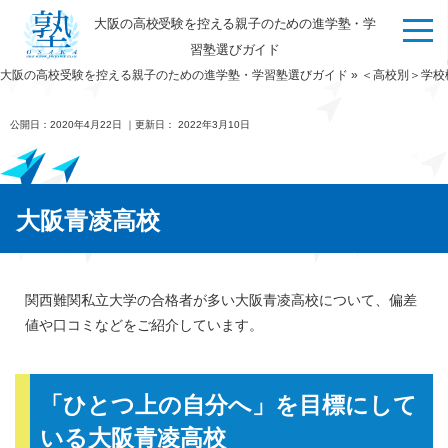
大阪の高校受験を控える親子のための進学塾・学
習塾選びガイド
大阪の高校受験を控える親子のための進学塾・学習塾選びガイド
»
＜高校別＞学校
公開日：
2020年4月22日
｜更新日：
2022年3月10日
大阪青凌高校
関西難関私立大学の合格者が多い大阪青凌高校について、偏差
値や口コミなどをご紹介しています。
「ひとつ上の自分へ」を目標にして
いる大阪青凌高校