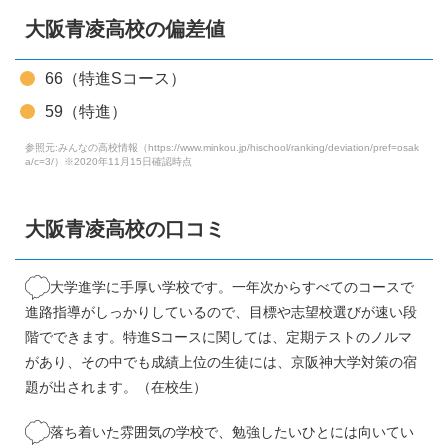
大阪青凌高校の偏差値
66（特進Sコース）
59（特進）
参照元:みんなの高校情報（https://www.minkou.jp/hischool/ranking/deviation/pref=osak
a/c=3/）※2020年11月15日確認時点
大阪青凌高校の口コミ
大学進学に手厚い学校です。一年次からすべてのコースで
進路指導がしっかりしているので、目標や志望校選びが速い段
階でできます。特進Sコースに関しては、定期テストのノルマ
があり、その中でも成績上位の生徒には、京阪神大学対策の宿
題が出されます。（在校生）
落ち着いた雰囲気の学校で、勉強したいひとには向いてい