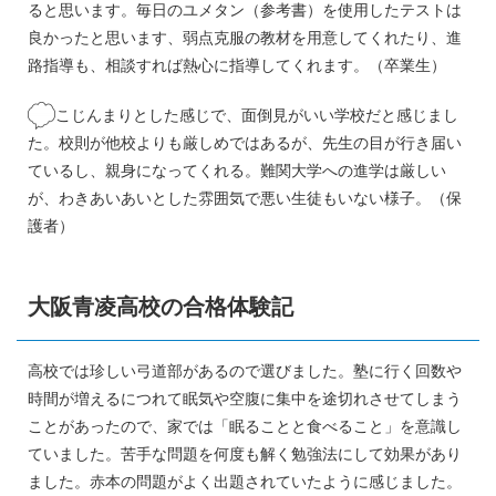
ると思います。毎日のユメタン（参考書）を使用したテストは
良かったと思います、弱点克服の教材を用意してくれたり、進
路指導も、相談すれば熱心に指導してくれます。（卒業生）
こじんまりとした感じで、面倒見がいい学校だと感じまし
た。校則が他校よりも厳しめではあるが、先生の目が行き届い
ているし、親身になってくれる。難関大学への進学は厳しい
が、わきあいあいとした雰囲気で悪い生徒もいない様子。（保
護者）
大阪青凌高校の合格体験記
高校では珍しい弓道部があるので選びました。塾に行く回数や
時間が増えるにつれて眠気や空腹に集中を途切れさせてしまう
ことがあったので、家では「眠ることと食べること」を意識し
ていました。苦手な問題を何度も解く勉強法にして効果があり
ました。赤本の問題がよく出題されていたように感じました。