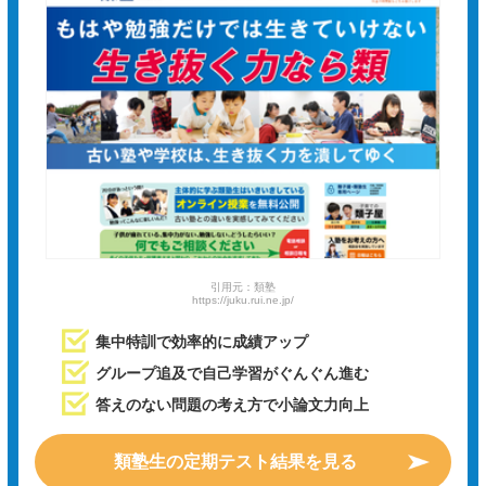
引用元：類塾
https://juku.rui.ne.jp/
集中特訓で効率的に成績アップ
グループ追及で自己学習がぐんぐん進む
答えのない問題の考え方で小論文力向上
類塾生の定期テスト結果を見る