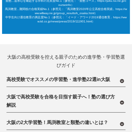
類塾...追求心を喚起する学科の充実度No.1（参照元：「類塾コース」https://juku.rui.ne.jp/c
ourseinfo）
馬渕教室...難関校の合格実績No.1（参照元：「馬渕教室2020年公立高校合格実績」https://w
ww.willway.ne.jp/group_results/k_osaka.html）
中学生向け通信教育の満足度No.1（参照元：「イード・アワード2019通信教育」https://ww
w.iid.co.jp/news/press/2019/111901.html）
大阪の高校受験を控える親子のための進学塾・学習塾選
びガイド
高校受験でオススメの学習塾・進学塾22選in大阪
大阪で高校受験を合格を目指す親子へ！塾の選び方
解説
大阪の2大学習塾！馬渕教室と類塾の違いとは？