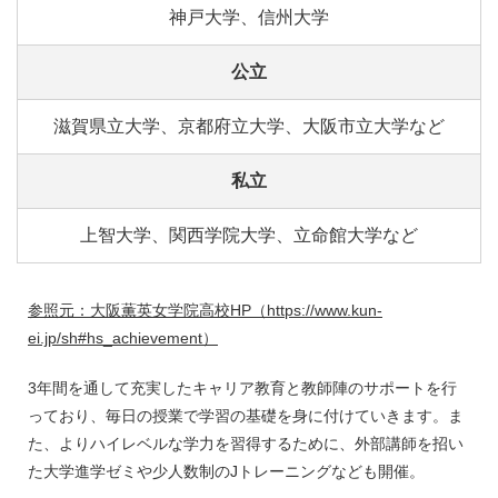
神戸大学、信州大学
公立
滋賀県立大学、京都府立大学、大阪市立大学など
私立
上智大学、関西学院大学、立命館大学など
参照元：大阪薫英女学院高校HP（https://www.kun-
ei.jp/sh#hs_achievement）
3年間を通して充実したキャリア教育と教師陣のサポートを行
っており、毎日の授業で学習の基礎を身に付けていきます。ま
た、よりハイレベルな学力を習得するために、外部講師を招い
た大学進学ゼミや少人数制のJトレーニングなども開催。