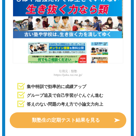
引用元：類塾
https://juku.rui.ne.jp/
集中特訓で効率的に成績アップ
グループ追及で自己学習がぐんぐん進む
答えのない問題の考え方で小論文力向上
類塾生の定期テスト結果を見る