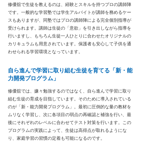
修優舘で生徒を教えるのは、経験とスキルを持つプロの講師陣
です。一般的な学習塾では学生アルバイトが講師を務めるケー
スもありますが、同塾ではプロの講師陣による完全個別指導が
受けられます。講師は生徒の「意欲」を引き出しながら指導を
行いますし、もちろん生徒一人ひとりに合わせたオリジナルの
カリキュラムも用意されています。保護者も安心して子供を通
わせられる学習環境となっています。
自ら進んで学習に取り組む生徒を育てる「新・能
力開発プログラム」
修優舘では、嫌々勉強するのではなく、自ら進んで学習に取り
組む生徒の育成を目指しています。そのために導入されている
のが「新・能力開発プログラム」。最初に圧倒的な量の教材を
ムリなく学習し、次に各項目の弱点の再確認と補強を行い、最
後にそれぞれのレベルに合わせてテスト対策を行います。この
プログラムの実践によって、生徒は高得点が取れるようにな
り、家庭学習の習慣の定着も可能になるのです。