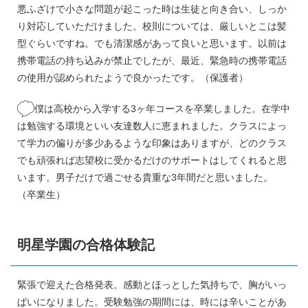
悪ふざけで小さな問題が起こった時は生徒と向き合い、しっか
り対応していただけました。校則については、厳しいとこは髪
型ぐらいですね。でも清潔感があって良いと思います。以前は
携帯電話の持ち込みが禁止でしたが、最近、緊急時の携帯電話
の使用が認められたようで良かったです。（保護者）
僕は高校から入学する3ヶ年コースを卒業しました。在学中
は勉強する環境といい友達数人に恵まれました。クラスによっ
て学力の偏りが多少あるような印象はありますが、どのクラス
でも頑張れば志望校に受かるだけのサポートはしてくれると思
います。男子だけで過ごせる貴重な3年間だと思いました。
（卒業生）
明星学園の合格体験記
緊張で迎えた合格発表。感動とほっとした気持ちで、胸がいっ
ぱいになりました。受験勉強の期間には、時には辛いことがあ