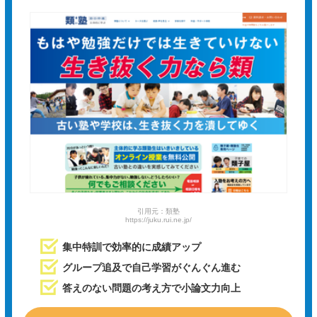
引用元：類塾
https://juku.rui.ne.jp/
集中特訓で効率的に成績アップ
グループ追及で自己学習がぐんぐん進む
答えのない問題の考え方で小論文力向上