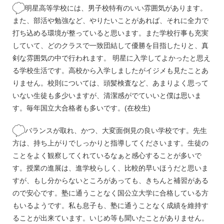
明星高等学校には、男子校特有のいい雰囲気があります。
また、部活や勉強など、やりたいことがあれば、それに全力で
打ち込める環境が整っていると思います。また学校行事も充実
していて、どのクラスで一致団結して優勝を目指したりと、真
剣な雰囲気の中で行われます。 明星に入学してよかったと思え
る学校生活です。高校から入学しましたがイジメも見たことあ
りません。校則については、頭髪検査など、あまりよく思って
いない生徒も多少いますが、清潔感がでていいと僕は思いま
す。毎年国立大合格者も多いです。(在校生)
バランスが取れ、かつ、大変面倒見の良い学校です。先生
方は、持ち上がりでしっかりと指導してくださいます。生徒の
ことをよく観察してくれているなぁと感心することが多いで
す。授業の進展は、進学校らしく、比較的早いほうだと思いま
すが、もし分からないところがあっても、きちんと補習がある
ので安心です。塾に通うことなく国公立大学に合格している方
もいるようです。私も息子も、塾に通うことなく成績を維持す
ることが出来ています。いじめ等も聞いたことがありません。