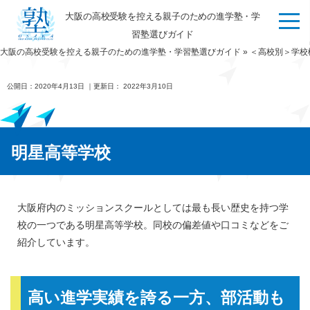
大阪の高校受験を控える親子のための進学塾・学
習塾選びガイド
大阪の高校受験を控える親子のための進学塾・学習塾選びガイド
»
＜高校別＞学校
公開日：
2020年4月13日
｜更新日：
2022年3月10日
明星高等学校
大阪府内のミッションスクールとしては最も長い歴史を持つ学
校の一つである明星高等学校。同校の偏差値や口コミなどをご
紹介しています。
高い進学実績を誇る一方、部活動も