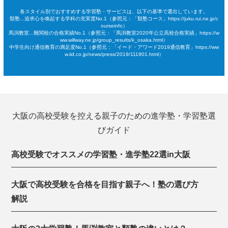
各スタイル別でおすすめする学習塾・サービスは、以下の基準で選出しています。
類塾...追求心を喚起する学科の充実度No.1（参照元：「類塾コース」https://juku.rui.ne.jp/c
ourseinfo）
馬渕教室...難関校の合格実績No.1（参照元：「馬渕教室2020年公立高校合格実績」https://w
ww.willway.ne.jp/group_results/k_osaka.html）
中学生向け通信教育の満足度No.1（参照元：「イード・アワード2019通信教育」https://ww
w.iid.co.jp/news/press/2019/111901.html）
大阪の高校受験を控える親子のための進学塾・学習塾選
びガイド
高校受験でオススメの学習塾・進学塾22選in大阪
大阪で高校受験を合格を目指す親子へ！塾の選び方
解説