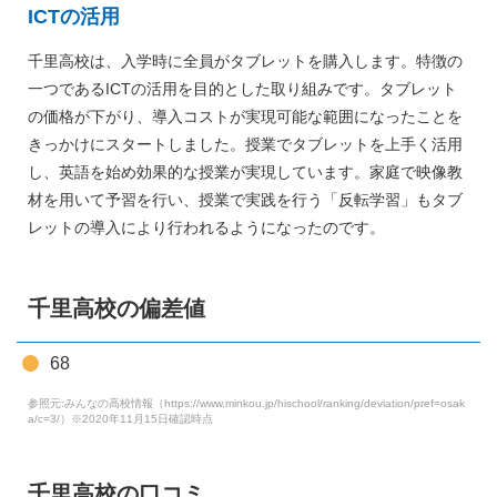
ICTの活用
千里高校は、入学時に全員がタブレットを購入します。特徴の
一つであるICTの活用を目的とした取り組みです。タブレット
の価格が下がり、導入コストが実現可能な範囲になったことを
きっかけにスタートしました。授業でタブレットを上手く活用
し、英語を始め効果的な授業が実現しています。家庭で映像教
材を用いて予習を行い、授業で実践を行う「反転学習」もタブ
レットの導入により行われるようになったのです。
千里高校の偏差値
68
参照元:みんなの高校情報（https://www.minkou.jp/hischool/ranking/deviation/pref=osak
a/c=3/）※2020年11月15日確認時点
千里高校の口コミ