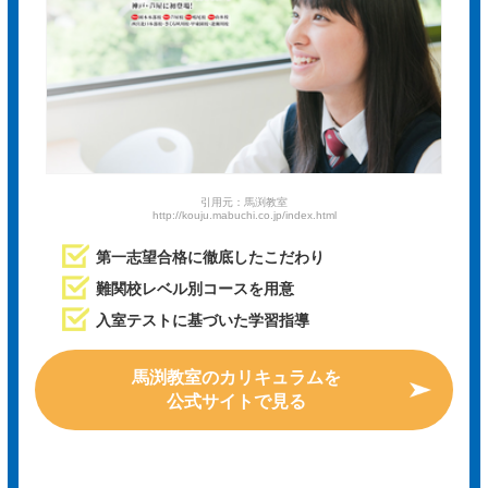
引用元：馬渕教室
http://kouju.mabuchi.co.jp/index.html
第一志望合格に徹底したこだわり
難関校レベル別コースを用意
入室テストに基づいた学習指導
馬渕教室のカリキュラムを
公式サイトで見る