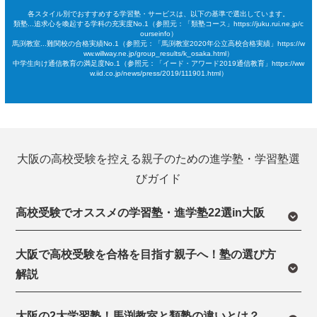
各スタイル別でおすすめする学習塾・サービスは、以下の基準で選出しています。
類塾...追求心を喚起する学科の充実度No.1（参照元：「類塾コース」https://juku.rui.ne.jp/c
ourseinfo）
馬渕教室...難関校の合格実績No.1（参照元：「馬渕教室2020年公立高校合格実績」https://w
ww.willway.ne.jp/group_results/k_osaka.html）
中学生向け通信教育の満足度No.1（参照元：「イード・アワード2019通信教育」https://ww
w.iid.co.jp/news/press/2019/111901.html）
大阪の高校受験を控える親子のための進学塾・学習塾選
びガイド
高校受験でオススメの学習塾・進学塾22選in大阪
大阪で高校受験を合格を目指す親子へ！塾の選び方
解説
大阪の2大学習塾！馬渕教室と類塾の違いとは？