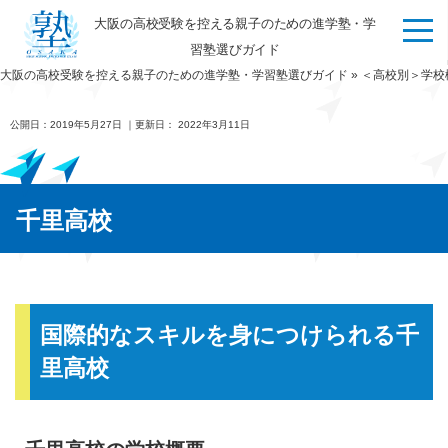
大阪の高校受験を控える親子のための進学塾・学
習塾選びガイド
大阪の高校受験を控える親子のための進学塾・学習塾選びガイド
»
＜高校別＞学校
公開日：
2019年5月27日
｜更新日：
2022年3月11日
千里高校
国際的なスキルを身につけられる千
里高校