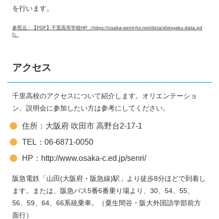
を行います。
参照元：【PDF】千里高等学校HP（https://osaka-senri-hs.net/deta/shingaku-data.pd
f）
アクセス
千里高校のアクセスについて紹介します。オリエンテーショ
ン、説明会に参加したい方は参考にしてください。
住所：大阪府 吹田市 高野台2-17-1
TEL：06-6871-0050
HP：http://www.osaka-c.ed.jp/senri/
阪急電鉄「山田(大阪府・阪急線)駅」より徒歩8分ほどで到着し
ます。または、阪急バス5番6番乗り場より、30、54、55、
56、59、64、66系統乗車。（粟生間谷・阪大外国語学部前方
面行）