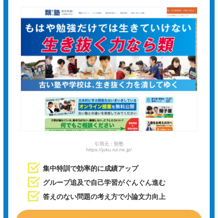
引用元：類塾
https://juku.rui.ne.jp/
集中特訓で効率的に成績アップ
グループ追及で自己学習がぐんぐん進む
答えのない問題の考え方で小論文力向上