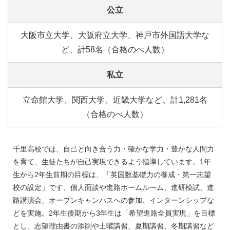
公立
大阪市立大学、大阪府立大学、神戸市外国語大学な
ど、計58名（合格のべ人数）
私立
立命館大学、関西大学、近畿大学など、計1,281名
（合格のべ人数）
千里高校では、自己と向き合う力・確かな学力・豊かな人間力
を育て、生徒たちが自己実現できるよう指導しています。1年
生から2年生前期の目標は、「英国数基礎力の養成・第一志望
校の設定」です。個人面談や進路ホームルーム、進研模試、進
路講演会、オープンキャンパスへの参加、インターンシップな
どを実施。2年生後期から3年生は「希望進路全員実現」を目標
とし、志望理由書の添削や土曜講習、夏期講習、冬期講習など