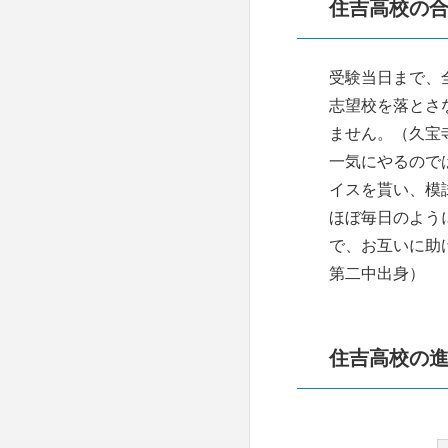
住吉高校の
岸和田高校
受験当日まで、
大阪星光学院
志望校を落とさ
大阪教育大天王寺
ません。（久宝
一気にやるので
清風高校
イスを貰い、模
ほぼ毎日のよう
千里高校
で、お互いに助
住吉高校
第二中出身）
住吉高校の進