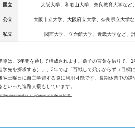
国立
大阪大学、和歌山大学、奈良教育大学など、
公立
大阪市立大学、大阪府立大学、奈良県立大学な
私立
関西大学、立命館大学、近畿大学など、計
指導は、3年間を通して構成されます。孫子の言葉を借りて、1
進学先を探求する）」、3年では「百戦して殆ふからず（目標
後や土曜日に自主学習する際に利用可能です。長期休業中の講習
るといった進路支援もしています。
/www.osaka-c.ed.jp/sumiyoshi/zshinro.html）