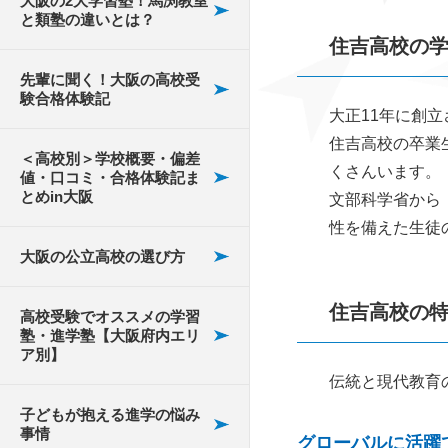
大阪の2大学習塾！馬渕教室
通学と通信教育ではど
馬渕教室の夏期講習
イント～
れた
布施高校
と類塾の違いとは？
ちらが効果的？
大阪の高校の授業料・
藤井寺にある高校受験
の評判は？
住吉高校の
支援制度
の塾
勉強意欲が湧かない・
東高校
先輩に聞く！大阪の高校受
大手塾のメリットとデ
馬渕教室での冬期講
集中できない
験合格体験記
メリットを紹介
大阪のSSH指定校
平野区にある高校受験
習｜口コミと評判を
東住吉高校
大正11年に創
の塾
学校に行きたくない
チェック！
住吉高校の卒業
＜高校別＞学校概要・偏差
大阪の高校受験模試と
大阪の高校受験におけ
花園高校
くさんいます。
値・口コミ・合格体験記ま
修優館
その選び方
る学校説明会
天王寺にある高校受験
勉強の仕方が分からな
とめin大阪
文部科学省から
泉北高校
の塾
い
性を備えた生徒
個別指導まなび
塾に通い始めるタイミ
自己申告書の書き方
大阪の公立高校の選び方
刀根山高校
ング
は？
谷町にある高校受験の
個別指導Axis
塾
箕面高校
住吉高校の
公立？私立？志望校に
大阪有名高校の入試偏
高校受験でオススメの学習
個別指導Wam
塾・進学塾【大阪府内エリ
合った塾選び
差値と特徴について
高槻にある高校受験の
ア別】
開明高等学校
塾
個別指導キャンパス
伝統と現代教育
進学塾のメリット！学
大阪の公立高校偏差値
大阪青凌高校
子どもが抱える進学の悩み
習塾とはここが違う
ランキング
茨木にある高校受験の
個別館
事情
グローバルに活躍
塾