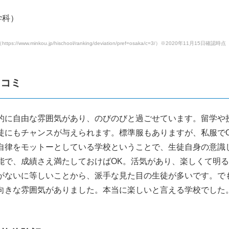
学科）
//www.minkou.jp/hischool/ranking/deviation/pref=osaka/c=3/）※2020年11月15日確認時点
口コミ
的に自由な雰囲気があり、のびのびと過ごせています。留学や
徒にもチャンスが与えられます。標準服もありますが、私服で
自律をモットーとしている学校ということで、生徒自身の意識
能で、成績さえ満たしておけばOK。活気があり、楽しくて明
がないに等しいことから、派手な見た目の生徒が多いです。で
向きな雰囲気がありました。本当に楽しいと言える学校でした