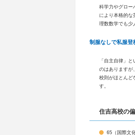
塾
追手門学院高校
科学力やグロー
個別指導学院フリース
夏休み、冬休みを制す
寝屋川にある高校受験
により本格的な
寝屋川高校
テップ
るものは受験に勝つ!!
の塾
理数数学でも少
大阪桐蔭高校
明光義塾
四條畷にある高校受験
制服なしで私服登
の塾
明星高等学校
個別指導塾スタンダー
ド
「自主自律」と
京橋にある高校受験の
清教学園高等学校
のはありますが
塾
トライプラス
関西大倉高等学校
校則がほとんど
す。
ブレーン
四天王寺高等学校
関西個別指導学院
北野高校
住吉高校の
能開センター
茨木高校
開成教育セミナー
65（国際文
天王寺高校