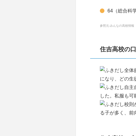
第一ゼミナール
64（総合科
三国丘高校
創研学院
参照元:みんなの高校情報（https:
四條畷高校
成基学園中等部
高津高校
住吉高校の
開智総合学院
近畿大学付属高等学校
佑学社・大阪教育
全体
桃山学院高等学校
になり、どの生
イング
今宮高校
自主
した。私服も可
進学塾WIN
大手前高等学校
校則
国大セミナー
る子が多く、前
豊中高校
日能研（ユリウス）
生野高校