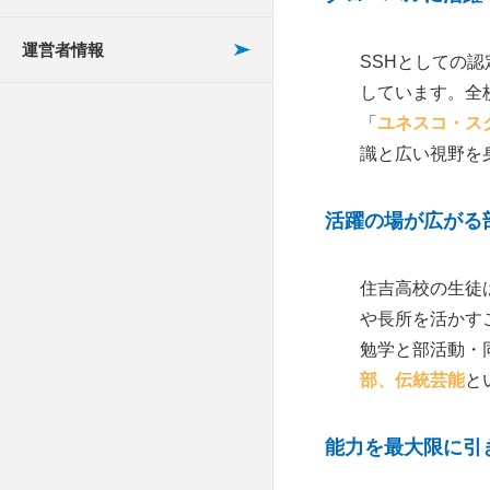
帝塚山学院泉ヶ丘高校
POINT1 授業の料金
大阪公立高校の過去問
坪田塾
からみる試験の特徴
豊中にある高校受験の
運営者情報
関西大学第一高等学校
SSHとしての
POINT2 授業スタイ
塾
SSS進学教室
しています。全
ル・指導法
大阪の公立高校受験で
大阪国際大和田高等学
「
ユネスコ・ス
内申書は重要？
千里丘にある高校受験
Hamax
校
POINT3 サポート体制
識と広い視野を
の塾
大阪では共学と男女別
ゴールフリー
和泉高校
POINT4 施設・設備な
学、どちらの公立高校
梅田にある高校受験の
活躍の場が広がる
どの環境
個別指導シグマ
初芝富田林高校
が人気？
塾
POINT5 塾の雰囲気
住吉高校の生徒
個別指導京進 スクー
泉陽高校
箕面にある高校受験の
（口コミ評判）
や長所を活かす
ル・ワン
塾
関西創価高等学校
勉学と部活動・
POINT6 本当に伸びる
個別教室のトライ
池田にある高校受験の
部、伝統芸能
と
のは個別塾？集団塾？
春日丘高等学校
塾
個別指導スクールIE
能力を最大限に引
POINT7 他のご家庭の
大阪女学院高等学校
枚方にある高校受験の
ITTO個別指導学院
決め手を調べました。