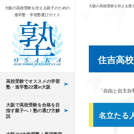
大阪の高校受験を控える親
大阪の高校受験を控える親子のための
進学塾・学習塾選びガイド
類塾
塾で出される宿題
独学だけで見事に合
市岡高校
大阪の高校受験におけ
弁天町にある高校受験
高校受験への焦りから
住吉高校
格！しかし…
る英検の影響
の塾
来る不安を抱える子ど
よくある塾選びの失敗
槻の木高校
類塾の夏期講習の評
もへの対処法
例
個別指導から集団指導
大阪の中学校で実施さ
交野市にある高校受験
判と口コミは？
高校受験でオススメの学習
清水谷高校
塾に転塾した結果…
れているチャレンジテ
の塾
将来の進路で悩んでい
塾・進学塾22選in大阪
個別塾と家庭教師の違
類塾での冬期講習｜
「自由と自主自
スト
る子どもへの対処法
鳳高校
い
暗記をやめたとたんに
東大阪市にある高校受
夏休み期間中の学力
大阪で高校受験を合格を目
成績アップ！
公立受験に伴う私立へ
験の塾
進路についての親と子
アップ！
指す親子へ！塾の選び方解
桜塚高校
塾はいつから通うべ
名立たる
の併願
の意見の対立
説
馬渕教室
き？
高校入試を突破するに
吹田市にある高校受験
山田高校
は～塾選びが重要なポ
大阪の文理学科
の塾
受験勉強がつらい・疲