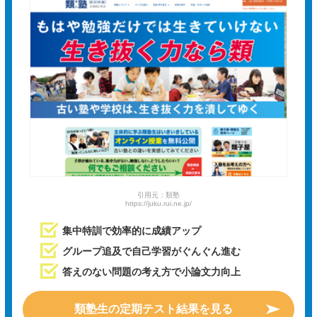
引用元：類塾
https://juku.rui.ne.jp/
集中特訓で効率的に成績アップ
グループ追及で自己学習がぐんぐん進む
答えのない問題の考え方で小論文力向上
類塾生の定期テスト結果を見る