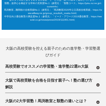
類塾...追求心を喚起する学科の充実度No.1（参照元：「類塾コース」https://juku.rui.ne.jp/c
ourseinfo）
馬渕教室...難関校の合格実績No.1（参照元：「馬渕教室2020年公立高校合格実績」https://w
ww.willway.ne.jp/group_results/k_osaka.html）
中学生向け通信教育の満足度No.1（参照元：「イード・アワード2019通信教育」https://ww
w.iid.co.jp/news/press/2019/111901.html）
大阪の高校受験を控える親子のための進学塾・学習塾選
びガイド
高校受験でオススメの学習塾・進学塾22選in大阪
大阪で高校受験を合格を目指す親子へ！塾の選び方
解説
大阪の2大学習塾！馬渕教室と類塾の違いとは？