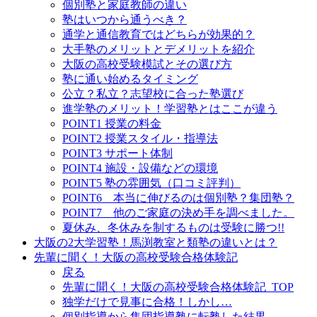
個別塾と家庭教師の違い
塾はいつから通うべき？
通学と通信教育ではどちらが効果的？
大手塾のメリットとデメリットを紹介
大阪の高校受験模試とその選び方
塾に通い始めるタイミング
公立？私立？志望校に合った塾選び
進学塾のメリット！学習塾とはここが違う
POINT1 授業の料金
POINT2 授業スタイル・指導法
POINT3 サポート体制
POINT4 施設・設備などの環境
POINT5 塾の雰囲気（口コミ評判）
POINT6 本当に伸びるのは個別塾？集団塾？
POINT7 他のご家庭の決め手を調べました。
夏休み、冬休みを制するものは受験に勝つ!!
大阪の2大学習塾！馬渕教室と類塾の違いとは？
先輩に聞く！大阪の高校受験合格体験記
戻る
先輩に聞く！大阪の高校受験合格体験記_TOP
独学だけで見事に合格！しかし…
個別指導から集団指導塾に転塾した結果…