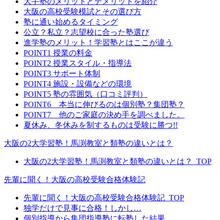
大手塾のメリットとデメリットを紹介
大阪の高校受験模試とその選び方
塾に通い始めるタイミング
公立？私立？志望校に合った塾選び
進学塾のメリット！学習塾とはここが違う
POINT1 授業の料金
POINT2 授業スタイル・指導法
POINT3 サポート体制
POINT4 施設・設備などの環境
POINT5 塾の雰囲気（口コミ評判）
POINT6 本当に伸びるのは個別塾？集団塾？
POINT7 他のご家庭の決め手を調べました。
夏休み、冬休みを制するものは受験に勝つ!!
大阪の2大学習塾！馬渕教室と類塾の違いとは？
大阪の2大学習塾！馬渕教室と類塾の違いとは？_TOP
先輩に聞く！大阪の高校受験合格体験記
先輩に聞く！大阪の高校受験合格体験記_TOP
独学だけで見事に合格！しかし…
個別指導から集団指導塾に転塾した結果…