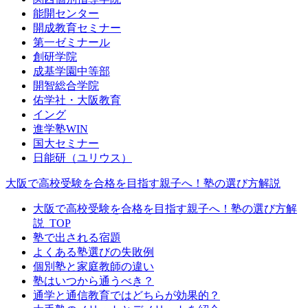
能開センター
開成教育セミナー
第一ゼミナール
創研学院
成基学園中等部
開智総合学院
佑学社・大阪教育
イング
進学塾WIN
国大セミナー
日能研（ユリウス）
大阪で高校受験を合格を目指す親子へ！塾の選び方解説
大阪で高校受験を合格を目指す親子へ！塾の選び方解
説_TOP
塾で出される宿題
よくある塾選びの失敗例
個別塾と家庭教師の違い
塾はいつから通うべき？
通学と通信教育ではどちらが効果的？