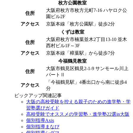
枚方公園教室
大阪府枚方市枚方元町7-16 ハヤロク公
住所
園ビル2F
アクセス
京阪本線「枚方公園駅」徒歩2分
くずは教室
大阪府枚方市楠葉並木2丁目13-10 並木
住所
西村ビル1F～3F
アクセス
京阪本線「樟葉駅」から徒歩7分
今福鶴見教室
大阪市鶴見区鶴見2-1-9 サンモール川上
住所
パートⅡ
「今福鶴見駅」4番出口から南に徒歩4
アクセス
分
ピックアップ関連記事
大阪の高校受験を控える親子のための進学塾・学
習塾選びガイド
高校受験でオススメの学習塾・進学塾22選in大阪
個別指導Axis
個別指導まなび
個別指導シグマ