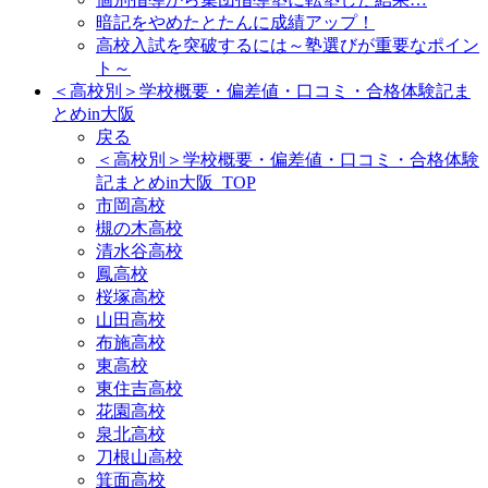
暗記をやめたとたんに成績アップ！
高校入試を突破するには～塾選びが重要なポイン
ト～
＜高校別＞学校概要・偏差値・口コミ・合格体験記ま
とめin大阪
戻る
＜高校別＞学校概要・偏差値・口コミ・合格体験
記まとめin大阪_TOP
市岡高校
槻の木高校
清水谷高校
鳳高校
桜塚高校
山田高校
布施高校
東高校
東住吉高校
花園高校
泉北高校
刀根山高校
箕面高校