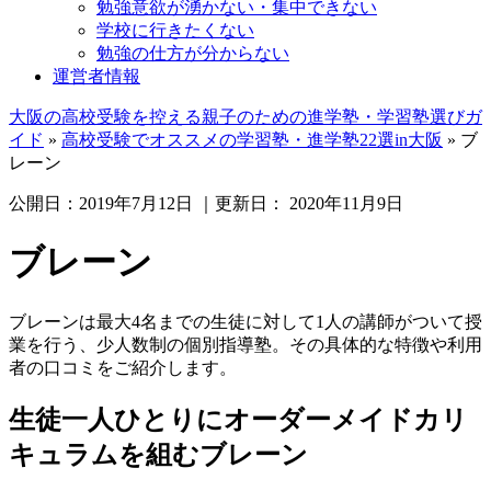
勉強意欲が湧かない・集中できない
学校に行きたくない
勉強の仕方が分からない
運営者情報
大阪の高校受験を控える親子のための進学塾・学習塾選びガ
イド
»
高校受験でオススメの学習塾・進学塾22選in大阪
»
ブ
レーン
公開日：
2019年7月12日
｜更新日：
2020年11月9日
ブレーン
ブレーンは最大4名までの生徒に対して1人の講師がついて授
業を行う、少人数制の個別指導塾。その具体的な特徴や利用
者の口コミをご紹介します。
生徒一人ひとりにオーダーメイドカリ
キュラムを組むブレーン