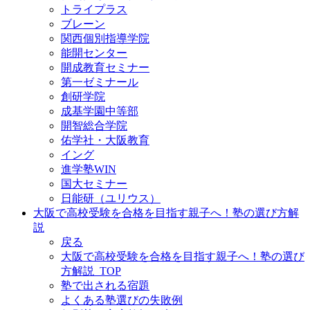
トライプラス
ブレーン
関西個別指導学院
能開センター
開成教育セミナー
第一ゼミナール
創研学院
成基学園中等部
開智総合学院
佑学社・大阪教育
イング
進学塾WIN
国大セミナー
日能研（ユリウス）
大阪で高校受験を合格を目指す親子へ！塾の選び方解
説
戻る
大阪で高校受験を合格を目指す親子へ！塾の選び
方解説_TOP
塾で出される宿題
よくある塾選びの失敗例