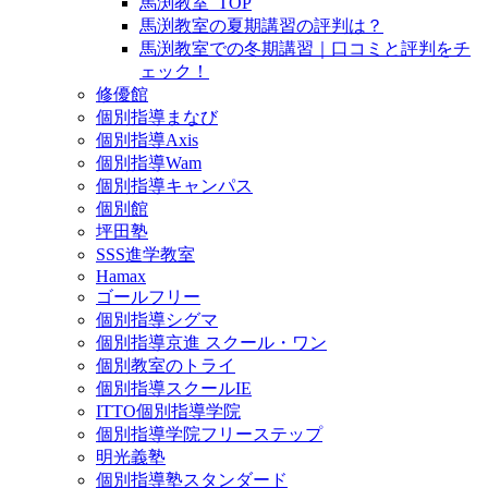
馬渕教室_TOP
馬渕教室の夏期講習の評判は？
馬渕教室での冬期講習｜口コミと評判をチ
ェック！
修優館
個別指導まなび
個別指導Axis
個別指導Wam
個別指導キャンパス
個別館
坪田塾
SSS進学教室
Hamax
ゴールフリー
個別指導シグマ
個別指導京進 スクール・ワン
個別教室のトライ
個別指導スクールIE
ITTO個別指導学院
個別指導学院フリーステップ
明光義塾
個別指導塾スタンダード