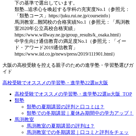
下の基準で選出しています。
類塾...追求心を喚起する学科の充実度No.1（参照元：
「類塾コース」https://juku.rui.ne.jp/courseinfo）
馬渕教室...難関校の合格実績No.1（参照元：「馬渕教
室2020年公立高校合格実績」
https://www.willway.ne.jp/group_results/k_osaka.html）
中学生向け通信教育の満足度No.1（参照元：「イー
ド・アワード2019通信教育」
https://www.iid.co.jp/news/press/2019/111901.html）
大阪の高校受験を控える親子のための進学塾・学習塾選びガ
イド
高校受験でオススメの学習塾・進学塾22選in大阪
高校受験でオススメの学習塾・進学塾22選in大阪_TOP
類塾
類塾の夏期講習の評判と口コミは？
類塾での冬期講習｜夏休み期間中の学力アップ！
馬渕教室
馬渕教室の夏期講習の評判は？
馬渕教室での冬期講習｜口コミと評判をチェッ