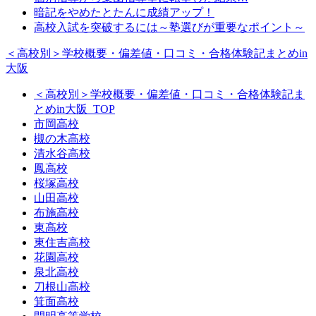
暗記をやめたとたんに成績アップ！
高校入試を突破するには～塾選びが重要なポイント～
＜高校別＞学校概要・偏差値・口コミ・合格体験記まとめin
大阪
＜高校別＞学校概要・偏差値・口コミ・合格体験記ま
とめin大阪_TOP
市岡高校
槻の木高校
清水谷高校
鳳高校
桜塚高校
山田高校
布施高校
東高校
東住吉高校
花園高校
泉北高校
刀根山高校
箕面高校