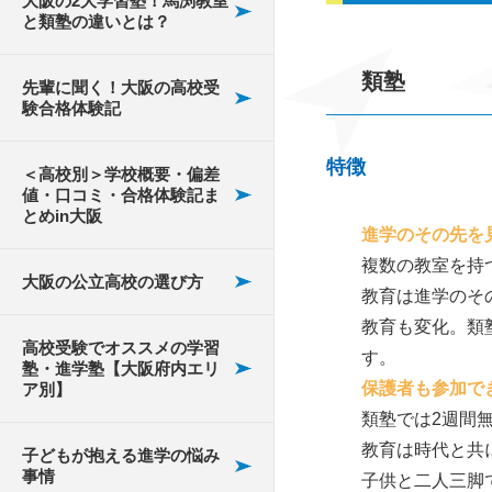
大阪の2大学習塾！馬渕教室
通学と通信教育ではど
馬渕教室の夏期講習
イント～
れた
布施高校
と類塾の違いとは？
ちらが効果的？
大阪の高校の授業料・
藤井寺にある高校受験
の評判は？
支援制度
の塾
勉強意欲が湧かない・
東高校
類塾
先輩に聞く！大阪の高校受
大手塾のメリットとデ
馬渕教室での冬期講
集中できない
験合格体験記
メリットを紹介
大阪のSSH指定校
平野区にある高校受験
習｜口コミと評判を
東住吉高校
の塾
学校に行きたくない
チェック！
特徴
＜高校別＞学校概要・偏差
大阪の高校受験模試と
大阪の高校受験におけ
花園高校
値・口コミ・合格体験記ま
修優館
その選び方
る学校説明会
天王寺にある高校受験
勉強の仕方が分からな
とめin大阪
泉北高校
進学のその先を
の塾
い
個別指導まなび
塾に通い始めるタイミ
自己申告書の書き方
複数の教室を持
大阪の公立高校の選び方
刀根山高校
ング
は？
谷町にある高校受験の
教育は進学のそ
個別指導Axis
塾
教育も変化。類
箕面高校
公立？私立？志望校に
大阪有名高校の入試偏
高校受験でオススメの学習
す。
個別指導Wam
塾・進学塾【大阪府内エリ
合った塾選び
差値と特徴について
高槻にある高校受験の
保護者も参加で
ア別】
開明高等学校
塾
個別指導キャンパス
類塾では2週間
進学塾のメリット！学
大阪の公立高校偏差値
大阪青凌高校
教育は時代と共
子どもが抱える進学の悩み
習塾とはここが違う
ランキング
茨木にある高校受験の
個別館
事情
子供と二人三脚
塾