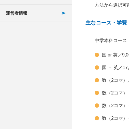
帝塚山学院泉ヶ丘高校
POINT1 授業の料金
大阪公立高校の過去問
方法から選択可
坪田塾
からみる試験の特徴
豊中にある高校受験の
運営者情報
関西大学第一高等学校
POINT2 授業スタイ
塾
SSS進学教室
主なコース・学費
ル・指導法
大阪の公立高校受験で
大阪国際大和田高等学
内申書は重要？
千里丘にある高校受験
Hamax
校
POINT3 サポート体制
中学本科コース
の塾
大阪では共学と男女別
ゴールフリー
和泉高校
POINT4 施設・設備な
国 or 英／9
学、どちらの公立高校
梅田にある高校受験の
どの環境
個別指導シグマ
初芝富田林高校
が人気？
塾
国 ＋ 英／1
POINT5 塾の雰囲気
個別指導京進 スクー
泉陽高校
箕面にある高校受験の
数（2コマ）／
（口コミ評判）
ル・ワン
塾
関西創価高等学校
数（2コマ）＋
POINT6 本当に伸びる
個別教室のトライ
池田にある高校受験の
のは個別塾？集団塾？
春日丘高等学校
数（2コマ）＋
塾
個別指導スクールIE
数（2コマ）＋
POINT7 他のご家庭の
大阪女学院高等学校
枚方にある高校受験の
ITTO個別指導学院
決め手を調べました。