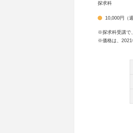
塾
探求科
追手門学院高校
個別指導学院フリース
夏休み、冬休みを制す
寝屋川にある高校受験
10,000円
寝屋川高校
テップ
るものは受験に勝つ!!
の塾
※探求科受講で
大阪桐蔭高校
明光義塾
四條畷にある高校受験
※価格は、202
の塾
明星高等学校
個別指導塾スタンダー
ド
京橋にある高校受験の
清教学園高等学校
塾
トライプラス
関西大倉高等学校
ブレーン
四天王寺高等学校
関西個別指導学院
北野高校
能開センター
茨木高校
開成教育セミナー
天王寺高校