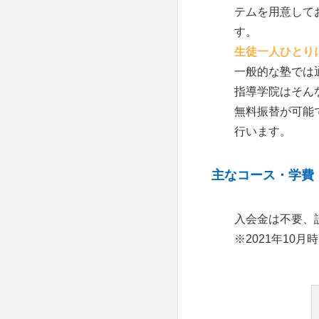
テムを用意して
岸和田高校
す。
生徒一人ひとり
大阪星光学院
一般的な塾では
大阪教育大天王寺
指導学院はそん
無料振替が可能
清風高校
行います。
千里高校
主なコース・学費
住吉高校
入会金は不要、
※2021年10