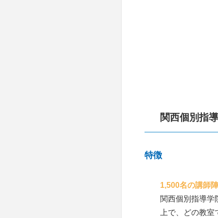
第一ゼミナール
三国丘高校
創研学院
四條畷高校
成基学園中等部
高津高校
開智総合学院
近畿大学付属高等学校
佑学社・大阪教育
桃山学院高等学校
関西個別指
イング
今宮高校
特徴
進学塾WIN
大手前高等学校
国大セミナー
1,500名の講
豊中高校
関西個別指導学
日能研（ユリウス）
生野高校
上で、どの教室