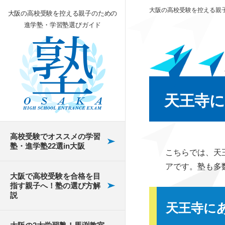
大阪の高校受験を控える親
大阪の高校受験を控える親子のための
進学塾・学習塾選びガイド
類塾
塾で出される宿題
独学だけで見事に合
市岡高校
大阪の高校受験におけ
弁天町にある高校受験
高校受験への焦りから
天王寺
格！しかし…
る英検の影響
の塾
来る不安を抱える子ど
よくある塾選びの失敗
槻の木高校
類塾の夏期講習の評
もへの対処法
例
個別指導から集団指導
大阪の中学校で実施さ
交野市にある高校受験
判と口コミは？
高校受験でオススメの学習
清水谷高校
塾に転塾した結果…
れているチャレンジテ
の塾
将来の進路で悩んでい
塾・進学塾22選in大阪
個別塾と家庭教師の違
類塾での冬期講習｜
こちらでは、天
スト
る子どもへの対処法
鳳高校
い
暗記をやめたとたんに
東大阪市にある高校受
夏休み期間中の学力
アです。塾も多
大阪で高校受験を合格を目
成績アップ！
公立受験に伴う私立へ
験の塾
進路についての親と子
アップ！
指す親子へ！塾の選び方解
桜塚高校
塾はいつから通うべ
の併願
の意見の対立
説
馬渕教室
き？
高校入試を突破するに
吹田市にある高校受験
天王寺に
山田高校
は～塾選びが重要なポ
大阪の文理学科
の塾
受験勉強がつらい・疲